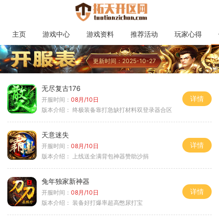
主页
游戏中心
游戏资料
推荐活动
玩家心得
更新时间：2025-10-27
无尽复古176
详情
开服时间：
08月/10日
版本介绍：
终极装备靠打急缺打材料双登录器合区
天意迷失
详情
开服时间：
08月/10日
版本介绍：
上线送全满背包神器赞助沙捐
兔年独家新神器
详情
开服时间：
08月/10日
版本介绍：
装备好打爆率超高憋尿打宝