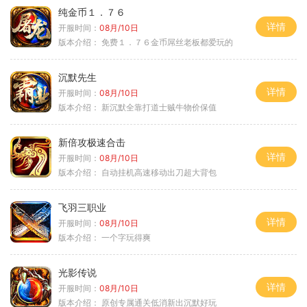
纯金币１．７６
详情
开服时间：
08月/10日
版本介绍：
免费１．７６金币屌丝老板都爱玩的
沉默先生
详情
开服时间：
08月/10日
版本介绍：
新沉默全靠打道士贼牛物价保值
新倍攻极速合击
详情
开服时间：
08月/10日
版本介绍：
自动挂机高速移动出刀超大背包
飞羽三职业
详情
开服时间：
08月/10日
版本介绍：
一个字玩得爽
光影传说
详情
开服时间：
08月/10日
版本介绍：
原创专属通关低消新出沉默好玩