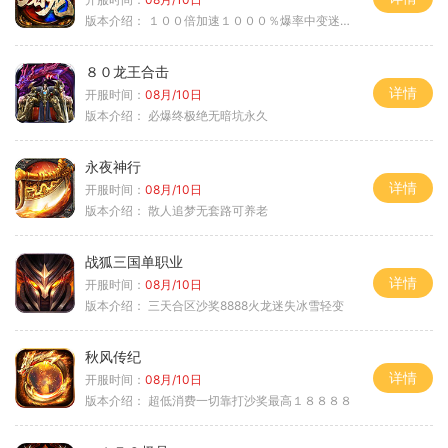
版本介绍：
１００倍加速１０００％爆率中变迷失单职
８０龙王合击
详情
开服时间：
08月/10日
版本介绍：
必爆终极绝无暗坑永久
永夜神行
详情
开服时间：
08月/10日
版本介绍：
散人追梦无套路可养老
战狐三国单职业
详情
开服时间：
08月/10日
版本介绍：
三天合区沙奖8888火龙迷失冰雪轻变
秋风传纪
详情
开服时间：
08月/10日
版本介绍：
超低消费一切靠打沙奖最高１８８８８