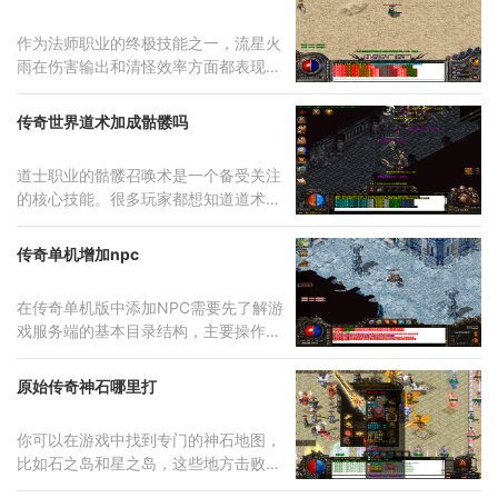
作为法师职业的终极技能之一，流星火
雨在伤害输出和清怪效率方面都表现卓
越
传奇世界道术加成骷髅吗
道士职业的骷髅召唤术是一个备受关注
的核心技能。很多玩家都想知道道术属
性
传奇单机增加npc
在传奇单机版中添加NPC需要先了解游
戏服务端的基本目录结构，主要操作涉
及
原始传奇神石哪里打
你可以在游戏中找到专门的神石地图，
比如石之岛和星之岛，这些地方击败怪
物