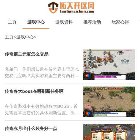
主页
游戏中心
游戏资料
推荐活动
玩家心得
主页
>
游戏中心
>
传奇霸主元宝怎么交易
兄弟们，你们想知道在传奇霸主里怎么
交易元宝吗？其实游戏里主要有两种方
法
传奇各大boss在哪刷新任务啊
在传奇游戏中有效挑战各大BOSS，首
先需要掌握它们的具体刷新位置。沃玛
卫士
传奇赤月出什么装备好一点